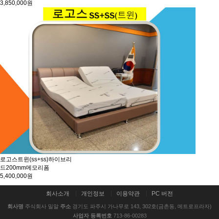
3,850,000원
로고스트윈(ss+ss)하이브리
드200mm메모리폼
5,400,000원
회사소개
개인정보
이용약관
PC 버전
회사명
주식회사 밀알
주소
경기도 파주시 가나무로 143, 302호(금촌동, 메트로프라자)
사업자 등록번호
713-86-00283