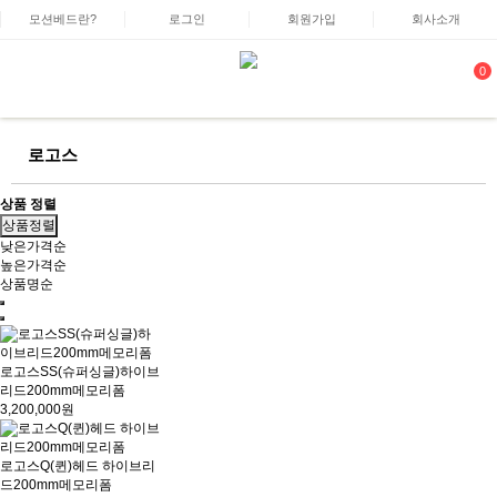
모션베드란?
로그인
회원가입
회사소개
0
로고스
상품 정렬
상품정렬
낮은가격순
높은가격순
상품명순
로고스SS(슈퍼싱글)하이브
리드200mm메모리폼
3,200,000원
로고스Q(퀸)헤드 하이브리
드200mm메모리폼