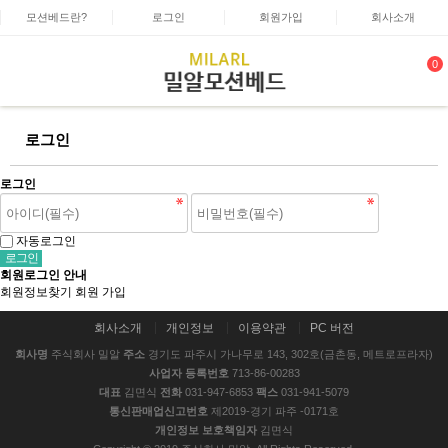
모션베드란?
로그인
회원가입
회사소개
0
로그인
로그인
자동로그인
회원로그인 안내
회원정보찾기
회원 가입
회사소개
개인정보
이용약관
PC 버전
회사명
주식회사 밀알
주소
경기도 파주시 가나무로 143, 302호(금촌동, 메트로프라자)
사업자 등록번호
713-86-00283
대표
김면식
전화
031-947-6853
팩스
031-941-5079
통신판매업신고번호
제2019-경기 파주 -0171호
개인정보 보호책임자
김면식