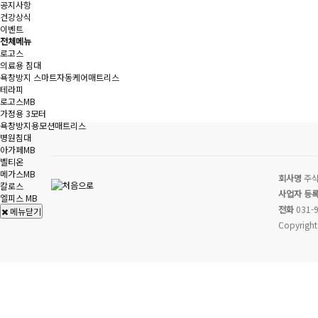
공지사항
건강상식
이벤트
전체메뉴
로고스
의료용 침대
욕창방지 스마트자동케어매트리스
테라피
로고스MB
가정용 3모터
욕창방지용모션매트리스
병원침대
아가페MB
벨티온
메가스MB
회사명
주식
칼로스
사업자 등
엘피스 MB
전화
031-9
메뉴닫기
Copyright