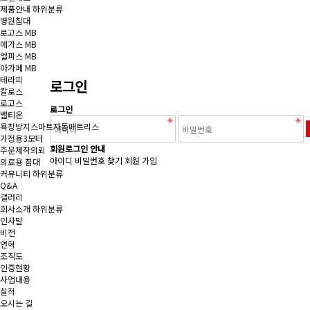
제품안내
하위분류
병원침대
로고스 MB
메가스 MB
엘피스 MB
아가페 MB
테라피
로그인
칼로스
로고스
로그인
벨티온
욕창방지스마트자동매트리스
가정용3모터
회원로그인 안내
주문제작의뢰
아이디 비밀번호 찾기
회원 가입
의료용 침대
커뮤니티
하위분류
Q&A
갤러리
회사소개
하위분류
인사말
비전
연혁
조직도
인증현황
사업내용
실적
오시는 길