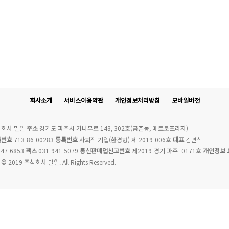
회사소개
서비스이용약관
개인정보처리방침
모바일버전
회사 밀알
주소
경기도 파주시 가나무로 143, 302호(금촌동, 메트로프라자)
록번호
713-86-00283
등록번호
사회적 기업(환경형) 제 2019-006호
대표
김면식
47-6853
팩스
031-941-5079
통신판매업신고번호
제2019-경기 파주 -0171호
개인정보 
 © 2019 주식회사 밀알. All Rights Reserved.