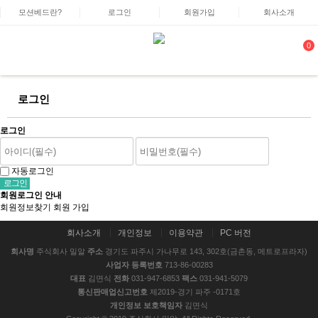
모션베드란?
로그인
회원가입
회사소개
0
로그인
로그인
자동로그인
회원로그인 안내
회원정보찾기
회원 가입
회사소개
개인정보
이용약관
PC 버전
회사명
주식회사 밀알
주소
경기도 파주시 가나무로 143, 302호(금촌동, 메트로프라자)
사업자 등록번호
713-86-00283
대표
김면식
전화
031-947-6853
팩스
031-941-5079
통신판매업신고번호
제2019-경기 파주 -0171호
개인정보 보호책임자
김면식