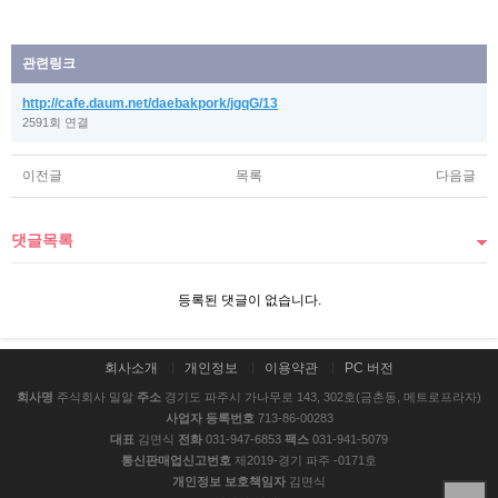
관련링크
http://cafe.daum.net/daebakpork/jgqG/13
2591회 연결
이전글
목록
다음글
댓글목록
등록된 댓글이 없습니다.
회사소개
개인정보
이용약관
PC 버전
회사명
주식회사 밀알
주소
경기도 파주시 가나무로 143, 302호(금촌동, 메트로프라자)
사업자 등록번호
713-86-00283
대표
김면식
전화
031-947-6853
팩스
031-941-5079
통신판매업신고번호
제2019-경기 파주 -0171호
개인정보 보호책임자
김면식