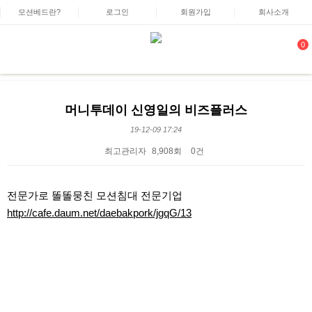
모션베드란?
로그인
회원가입
회사소개
0
머니투데이 신영일의 비즈플러스
19-12-09 17:24
최고관리자
8,908회
0건
본문
전문가로 똘똘뭉친 모션침대 전문기업
http://cafe.daum.net/daebakpork/jgqG/13