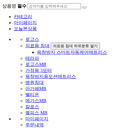
상품명
필수
카테고리
마이페이지
오늘본상품
로고스
의료용 침대
의료용 침대 하위분류 열기
욕창방지 스마트자동케어매트리스
테라피
로고스MB
가정용 3모터
욕창방지용모션매트리스
병원침대
아가페MB
벨티온
메가스MB
칼로스
엘피스 MB
마이페이지
주문내역