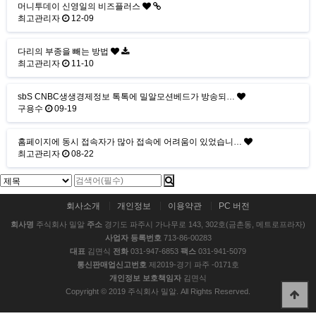
머니투데이 신영일의 비즈플러스
최고관리자
12-09
다리의 부종을 빼는 방법
최고관리자
11-10
sbS CNBC생생경제정보 톡톡에 밀알모션베드가 방송되…
구용수
09-19
홈페이지에 동시 접속자가 많아 접속에 어려움이 있었습니…
최고관리자
08-22
회사소개
개인정보
이용약관
PC 버전
회사명
주식회사 밀알
주소
경기도 파주시 가나무로 143, 302호(금촌동, 메트로프라자)
사업자 등록번호
713-86-00283
대표
김면식
전화
031-947-6853
팩스
031-941-5079
통신판매업신고번호
제2019-경기 파주 -0171호
개인정보 보호책임자
김면식
Copyright © 2019 주식회사 밀알. All Rights Reserved.