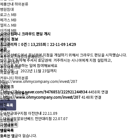
제품안내
하위분류
병원침대
로고스 MB
메가스 MB
엘피스 MB
아가페 MB
오마이컴퍼니 크라우드 펀딩 개시
테라피
페이지 정보
칼로스
최고관리자
0건
13,255회
22-11-09 14:29
로고스
본문
벨티온
밀알모션베드에서 호남권에 지점을 개설하기 위해서 크라우드 펀딩을 시작했습니다.
욕창방지스마트자동매트리스
많이 많이 투자해 주셔서 호남권에 거주하시는 시니어에게 지점 설립하고,
가정용3모터
일자리를 제공하는 일에 참여해보세요
주문제작의뢰
투자기한: ~ 2022년 11월 23일까지
의료용 침대
커뮤니티
하위분류
https://www.ohmycompany.com/invest/207
Q&A
관련링크
갤러리
https://blog.naver.com/9476853/222921244934
4458회 연결
회사소개
하위분류
https://www.ohmycompany.com/invest/207
4148회 연결
인사말
비전
목록
연혁
이전글
대구지점 이전안내
22.11.09
조직도
다음글
밀알모션베드 천안대리점
22.07.07
인증현황
댓글목록
사업내용
댓글목록
실적
등록된 댓글이 없습니다.
오시는 길