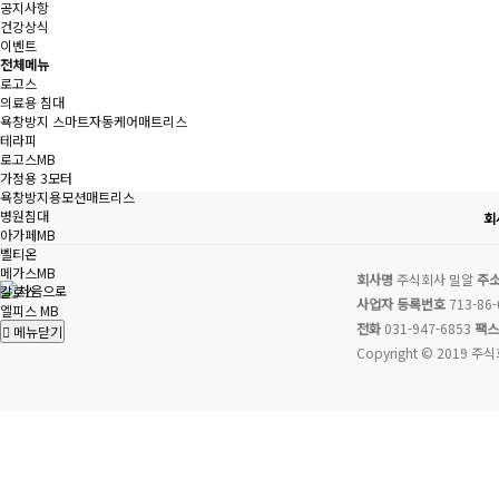
공지사항
건강상식
이벤트
전체메뉴
로고스
의료용 침대
욕창방지 스마트자동케어매트리스
테라피
로고스MB
가정용 3모터
욕창방지용모션매트리스
병원침대
회
아가페MB
벨티온
메가스MB
회사명
주식회사 밀알
주
칼로스
사업자 등록번호
713-86-
엘피스 MB
전화
031-947-6853
팩스
메뉴닫기
Copyright © 2019 주식회