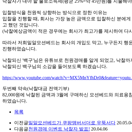
낙찰자가 내야 할 불로소득세(평균 25%=약 45만원)를 지불
입찰방식을 천원씩 상향하는 방식으로 정한 이유는
입찰을 진행할 때, 회사는 가장 높은 금액으로 입찰하신 분에
고 했던 것입니다.
(낙찰예상금액이 적은 경우에는 회사가 최고가를 제시하여 다시
따라서 저희밀알모션베드는 회사의 개입도 막고, 누구든지 행운
진행하였습니다.
낙찰되신 '백구'님은 유튜브로 천원경매를 알게 되었고, 낙찰
낙찰되신 백구님의 소감을 들어보도록 하겠습니다.
https://www.youtube.com/watch?v=MX5MnYfhDr0&feature=youtu.
두번째 약속(낙찰대금 전액기부)
82,000원에 낙찰된 금액과 3월에 구매하신 모션베드와 의료용침
하였습니다.
목록
이전글
밀알모션베드가 쿠팡앰버서더로 우뚝서다
20.05.0
다음글
천원경매 이벤트 낙찰자 발표!
20.04.06