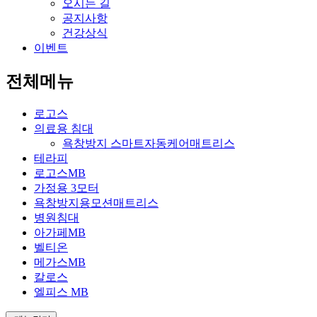
오시는 길
공지사항
건강상식
이벤트
전체메뉴
로고스
의료용 침대
욕창방지 스마트자동케어매트리스
테라피
로고스MB
가정용 3모터
욕창방지용모션매트리스
병원침대
아가페MB
벨티온
메가스MB
칼로스
엘피스 MB