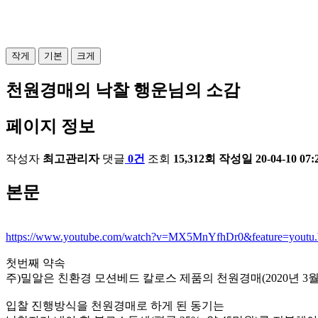
작게
기본
크게
천원경매의 낙찰 행운님의 소감
페이지 정보
작성자
최고관리자
댓글
0건
조회
15,312회
작성일
20-04-10 07:
본문
https://www.youtube.com/watch?v=MX5MnYfhDr0&feature=youtu.
첫번째 약속
주)밀알은 친환경 모션베드 칼로스 제품의 천원경매(2020년 3월2
입찰 진행방식을 천원경매로 하게 된 동기는