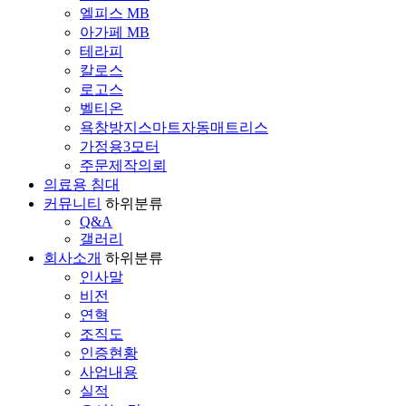
엘피스 MB
아가페 MB
테라피
칼로스
로고스
벨티온
욕창방지스마트자동매트리스
가정용3모터
주문제작의뢰
의료용 침대
커뮤니티
하위분류
Q&A
갤러리
회사소개
하위분류
인사말
비전
연혁
조직도
인증현황
사업내용
실적