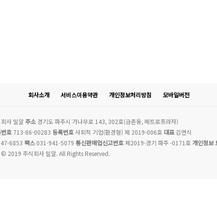
회사소개
서비스이용약관
개인정보처리방침
모바일버전
회사 밀알
주소
경기도 파주시 가나무로 143, 302호(금촌동, 메트로프라자)
록번호
713-86-00283
등록번호
사회적 기업(환경형) 제 2019-006호
대표
김면식
47-6853
팩스
031-941-5079
통신판매업신고번호
제2019-경기 파주 -0171호
개인정보 
 © 2019 주식회사 밀알. All Rights Reserved.