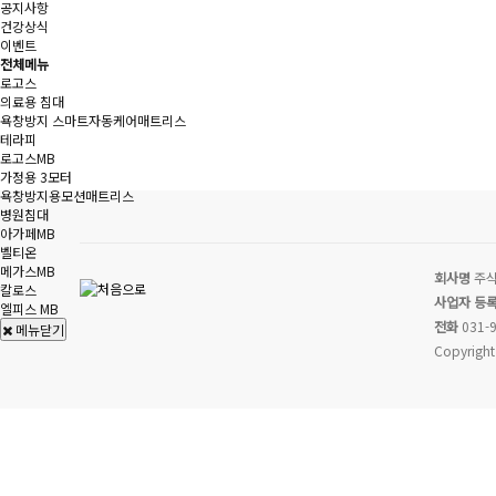
공지사항
건강상식
이벤트
전체메뉴
로고스
의료용 침대
욕창방지 스마트자동케어매트리스
테라피
로고스MB
가정용 3모터
욕창방지용모션매트리스
병원침대
아가페MB
벨티온
메가스MB
회사명
주식
칼로스
사업자 등
엘피스 MB
전화
031-9
메뉴닫기
Copyright