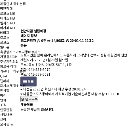
제품안내
하위분류
병원침대
로고스 MB
메가스 MB
엘피스 MB
아가페 MB
천안지점 설립예정
테라피
페이지 정보
칼로스
최고관리자
0건
14,908회
20-01-11 11:12
로고스
본문
벨티온
욕창방지스마트자동매트리스
오프라인을 넘어 온라인에서도 꾸준하게 고객님의 선택과 성원에 힘입어 천
가정용3모터
개설시기: 2020년1월20일 월요일
주문제작의뢰
주소: 충남 천안시 원성동 567-1, 1층
의료용 침대
전화: 041-557-5070
커뮤니티
하위분류
팩스: 041-557-5071
Q&A
갤러리
목록
회사소개
하위분류
이전글
2020년 혁신리더 대상 수상
20.01.24
인사말
다음글
스포츠동아에서 사회적기업 기술혁신부문 대상 수상
19.12.10
비전
댓글목록
연혁
댓글목록
조직도
등록된 댓글이 없습니다.
인증현황
사업내용
실적
오시는 길