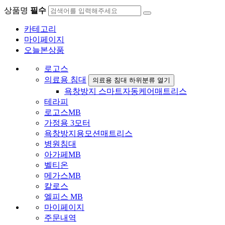
상품명
필수
카테고리
마이페이지
오늘본상품
로고스
의료용 침대
의료용 침대 하위분류 열기
욕창방지 스마트자동케어매트리스
테라피
로고스MB
가정용 3모터
욕창방지용모션매트리스
병원침대
아가페MB
벨티온
메가스MB
칼로스
엘피스 MB
마이페이지
주문내역