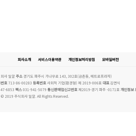
회사소개
서비스이용약관
개인정보처리방침
모바일버전
회사 밀알
주소
경기도 파주시 가나무로 143, 302호(금촌동, 메트로프라자)
록번호
713-86-00283
등록번호
사회적 기업(환경형) 제 2019-006호
대표
김면식
47-6853
팩스
031-941-5079
통신판매업신고번호
제2019-경기 파주 -0171호
개인정보 
 © 2019 주식회사 밀알. All Rights Reserved.