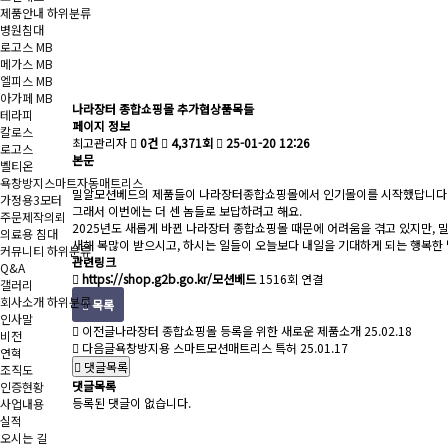
제품안내
하위분류
병원침대
로고스 MB
메가스 MB
엘피스 MB
아가페 MB
나라장터 종합쇼핑몰 추가협상품목들
테라피
페이지 정보
칼로스
최고관리자
0건
4,371회
25-01-20 12:26
로고스
본문
벨티온
욕창방지스마트자동매트리스
밀알모션베드의 제품들이 나라장터종합쇼핑몰에서 인기몰이를 시작했답니다
가정용3모터
그래서 이번에는 더 센 놈들로 보답하려고 해요.
주문제작의뢰
2025년도 새롭게 바뀐 나라장터 종합쇼핑몰 때문에 어려움을 겪고 있지만, 
의료용 침대
새해 복많이 받으시고, 하시는 일들이 오늘보다 내일을 기대하게 되는 행복한
커뮤니티
하위분류
관련링크
Q&A
https://shop.g2b.go.kr/모션베드
1516회 연결
갤러리
회사소개
하위분류
목록
인사말
이전글
나라장터 종합쇼핑몰 등록을 위한 새로운 제품소개
25.02.18
비전
다음글
욕창방지용 스마트모션매트리스 특허
25.01.17
연혁
댓글목록
조직도
댓글목록
인증현황
등록된 댓글이 없습니다.
사업내용
실적
오시는 길