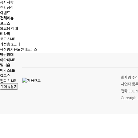
공지사항
건강상식
이벤트
전체메뉴
로고스
의료용 침대
테라피
로고스MB
가정용 3모터
욕창방지용모션매트리스
병원침대
아가페MB
벨티온
메가스MB
칼로스
회사명
주식
엘피스 MB
사업자 등
메뉴닫기
전화
031-9
Copyright