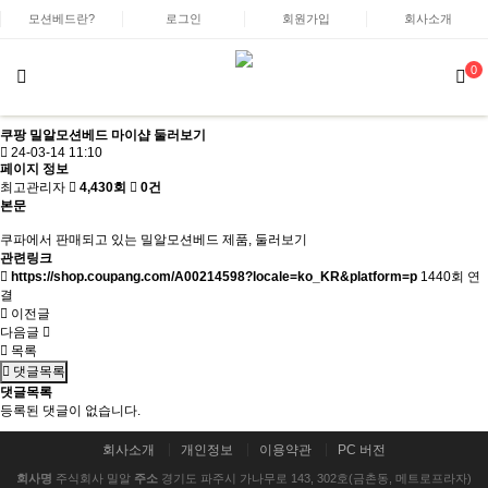
모션베드란?
로그인
회원가입
회사소개
0
쿠팡 밀알모션베드 마이샵 둘러보기
24-03-14 11:10
페이지 정보
최고관리자
4,430회
0건
본문
쿠파에서 판매되고 있는 밀알모션베드 제품, 둘러보기
관련링크
https://shop.coupang.com/A00214598?locale=ko_KR&platform=p
1440회 연
결
이전글
다음글
목록
댓글목록
댓글목록
등록된 댓글이 없습니다.
회사소개
개인정보
이용약관
PC 버전
회사명
주식회사 밀알
주소
경기도 파주시 가나무로 143, 302호(금촌동, 메트로프라자)