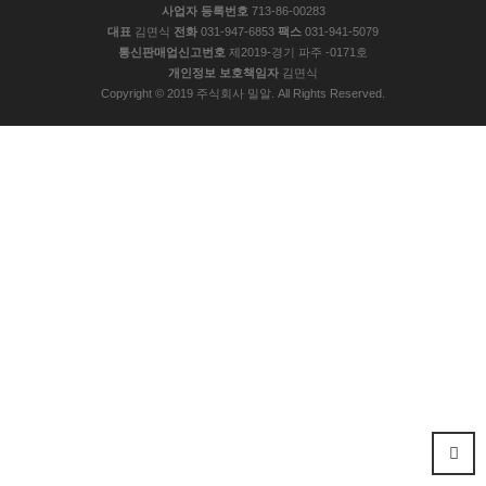
사업자 등록번호
713-86-00283
대표
김면식
전화
031-947-6853
팩스
031-941-5079
통신판매업신고번호
제2019-경기 파주 -0171호
개인정보 보호책임자
김면식
Copyright © 2019 주식회사 밀알. All Rights Reserved.