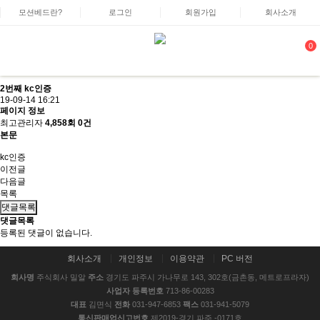
모션베드란?
로그인
회원가입
회사소개
0
2번째 kc인증
19-09-14 16:21
페이지 정보
최고관리자
4,858회
0건
본문
kc인증
이전글
다음글
목록
댓글목록
댓글목록
등록된 댓글이 없습니다.
회사소개
개인정보
이용약관
PC 버전
회사명
주식회사 밀알
주소
경기도 파주시 가나무로 143, 302호(금촌동, 메트로프라자)
사업자 등록번호
713-86-00283
대표
김면식
전화
031-947-6853
팩스
031-941-5079
통신판매업신고번호
제2019-경기 파주 -0171호